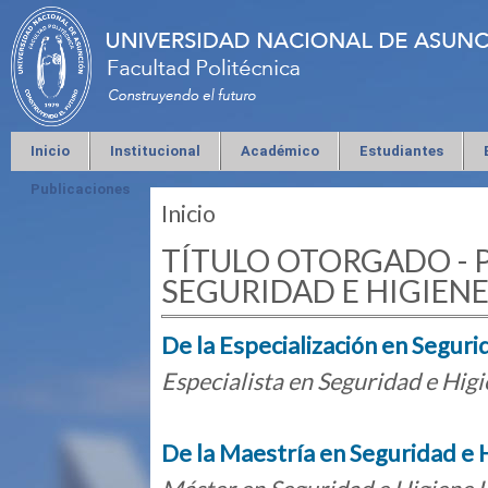
Inicio
Institucional
Académico
Estudiantes
Publicaciones
Inicio
Se encuentra usted aquí
TÍTULO OTORGADO -
SEGURIDAD E HIGIEN
De la Especialización en Seguri
Especialista en Seguridad e Hig
De la Maestría en Seguridad e 