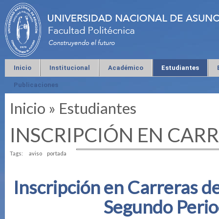
Inicio
Institucional
Académico
Estudiantes
Publicaciones
Inicio
»
Estudiantes
Se encuentra usted aquí
INSCRIPCIÓN EN CAR
Tags:
aviso
portada
Inscripción en Carreras d
Segundo Peri