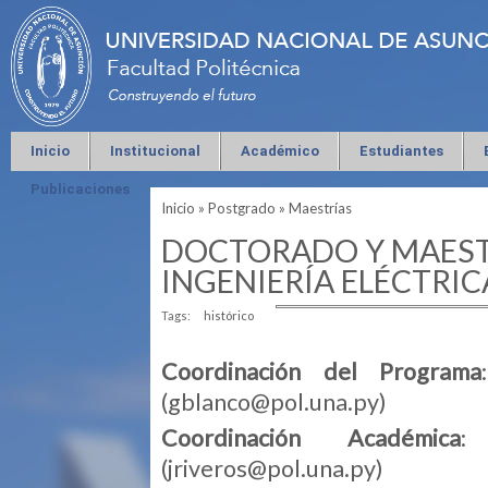
Inicio
Institucional
Académico
Estudiantes
Publicaciones
Inicio
»
Postgrado
»
Maestrías
Se encuentra usted aquí
DOCTORADO Y MAESTR
INGENIERÍA ELÉCTRIC
Tags:
histórico
Coordinación del Programa
(
gblanco@pol.una.py
)
Coordinación Académica
:
(
jriveros@pol.una.py
)