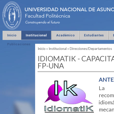
Inicio
Institucional
Académico
Estudiantes
Publicaciones
Inicio
»
Institucional
»
Direcciones/Departamentos
Se encuentra usted aquí
IDIOMATIK - CAPACIT
FP-UNA
ANTE
La g
recom
idiom
mecan