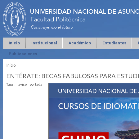
Inicio
Institucional
Académico
Estudiantes
Publicaciones
Inicio
Se encuentra usted aquí
ENTÉRATE: BECAS FABULOSAS PARA ESTUD
Tags:
aviso
portada