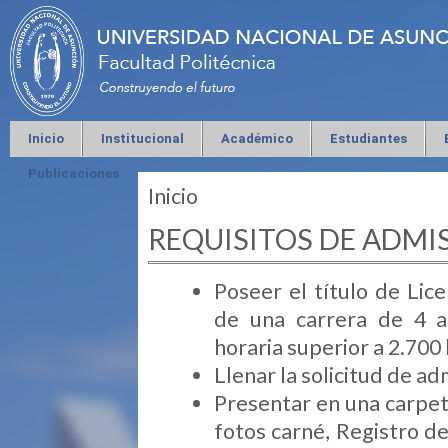
Inicio
Institucional
Académico
Estudiantes
Publicaciones
Inicio
Se encuentra usted aquí
REQUISITOS DE ADMI
Poseer el título de Lic
de una carrera de 4 a
horaria superior a 2.700 
Llenar la solicitud de ad
Presentar en una carpet
fotos carné, Registro de