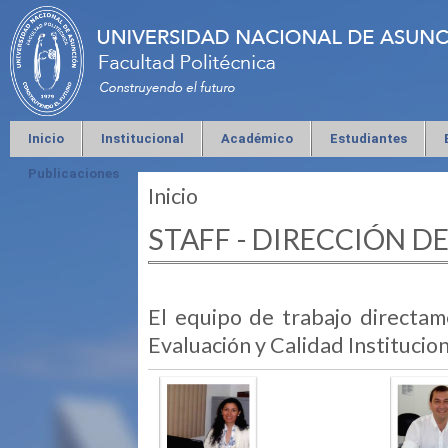
Inicio
Institucional
Académico
Estudiantes
Publicaciones
Inicio
Se encuentra usted aquí
STAFF - DIRECCIÓN D
El equipo de trabajo directa
Evaluación y Calidad Institucio