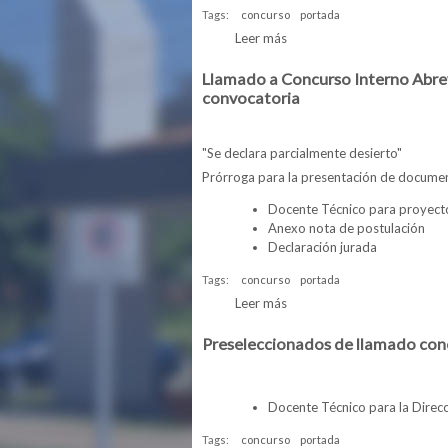
Tags:
concurso
portada
Leer más
sobre Preseleccionados de
Llamado a Concurso Interno Abrev
convocatoria
"Se declara parcialmente desierto"
Prórroga para la presentación de documen
Docente Técnico para proyect
Anexo nota de postulación
Declaración jurada
Tags:
concurso
portada
Leer más
sobre Llamado a Concurso I
Preseleccionados de llamado con
Docente Técnico para la Dire
Tags:
concurso
portada