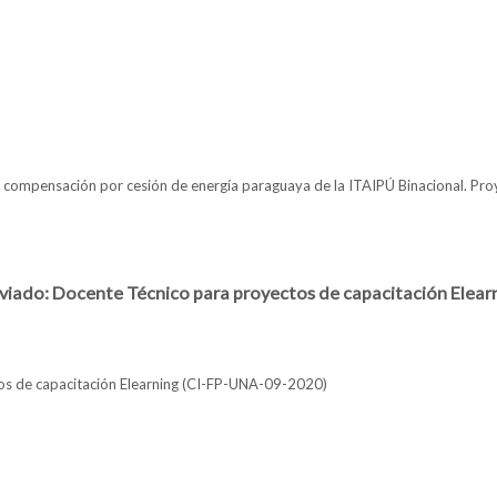
 llamado concurso
la compensación por cesión de energía paraguaya de la ITAIPÚ Binacional. 
Desierto
iado: Docente Técnico para proyectos de capacitación Elear
os de capacitación Elearning (CI-FP-UNA-09-2020)
nterno Abreviado: Docente Técnico para proyectos de capacitación Elearni