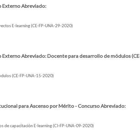
o Externo Abreviado:
yectos E-learning (CE-FP-UNA-29-2020)
o a Concurso Externo Abreviado:
o Externo Abreviado: Docente para desarrollo de módulos (
módulos (CE-FP-UNA-15-2020)
do a Concurso Externo Abreviado: Docente para desarrollo de módulos (CE
tucional para Ascenso por Mérito - Concurso Abreviado:
os de capacitación E-learning (CI-FP-UNA-09-2020)