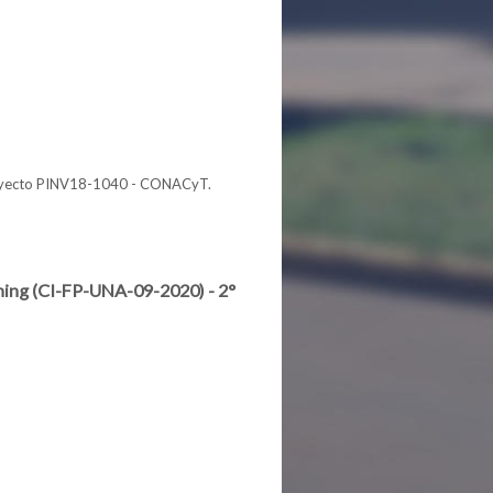
Proyecto PINV18-1040 - CONACyT.
ning (CI-FP-UNA-09-2020) - 2°
ng (CI-FP-UNA-09-2020) - 2° convocatoria