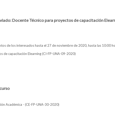
l llamado a concurso Docente Encargado de Cátedra:
iado: Docente Técnico para proyectos de capacitación Elear
tos de los interesados hasta el 27 de noviembre de 2020, hasta las 10:00 hs
os de capacitación Elearning (CI-FP-UNA-09-2020)
nterno Abreviado: Docente Técnico para proyectos de capacitación Elearni
curso
cción Académica - (CE-FP-UNA-30-2020)