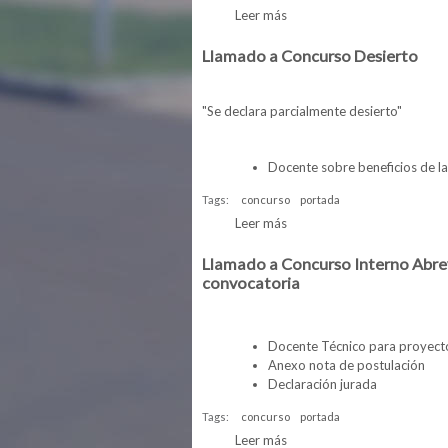
Leer más
sobre Preseleccionados de
Llamado a Concurso Desierto
"Se declara parcialmente desierto"
Docente sobre beneficios de 
Tags:
concurso
portada
Leer más
sobre Llamado a Concurso 
Llamado a Concurso Interno Abrev
convocatoria
Docente Técnico para proyect
Anexo nota de postulación
Declaración jurada
Tags:
concurso
portada
Leer más
sobre Llamado a Concurso I