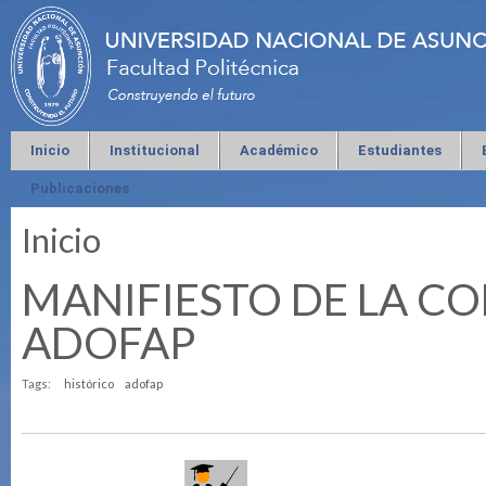
Inicio
Institucional
Académico
Estudiantes
Publicaciones
Inicio
Se encuentra usted aquí
MANIFIESTO DE LA CO
ADOFAP
Tags:
histórico
adofap