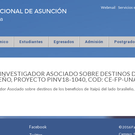
Webmail
Servicios 
mico
Estudiantes
Egresados
Admisión
Postgrado
INVESTIGADOR ASOCIADO SOBRE DESTINOS DE
EÑO, PROYECTO PINV18-1040, COD: CE-FP-UN
gador Asociado sobre destinos de los beneficios de Itaipú del lado brasile
Facebook
© 2016 Fac
Campus, S
Twitter