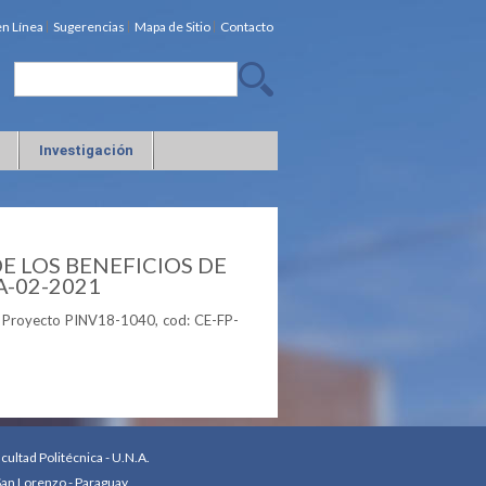
en Línea
Sugerencias
Mapa de Sitio
Contacto
Investigación
 LOS BENEFICIOS DE
A-02-2021
ño, Proyecto PINV18-1040, cod: CE-FP-
ultad Politécnica - U.N.A.
an Lorenzo - Paraguay