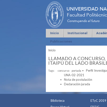
Inicio
Institucional
Acadé
Publicaciones
Inicio
Se encuentra usted aquí
LLAMADO A CONCURSO, 
ITAIPÚ DEL LADO BRASIL
Perfil Investi
Tags:
concurso
portada
UNA-02-2021
Nota de postulación
Declaración jurada
Biblioteca
ETyC 2019
Paseo Virtual
ERTIC