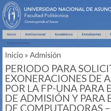
Inicio
Institucional
Académico
Estudiantes
Publicaciones
Inicio
»
Admisión
Se encuentra usted aquí
PERIODO PARA SOLIC
EXONERACIONES DE 
POR LA FP-UNA PARA 
DE ADMISIÓN Y PARA
DE COMPUTADORAS – 