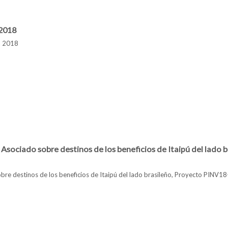
curso para Auxiliares de Enseñanza 2019
 2018
ca 2018
 informática 2018
Asociado sobre destinos de los beneficios de Itaipú del lado 
sobre destinos de los beneficios de Itaipú del lado brasileño, Proyecto PI
Investigador Asociado sobre destinos de los beneficios de Itaipú del lado