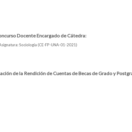
so Preparatorio de Admisión (CPA) de la FP-UNA Primer Periodo 2021/2022
concurso Docente Encargado de Cátedra:
Asignatura: Sociología (CE-FP-UNA-01-2021)
l llamado a concurso Docente Encargado de Cátedra:
ntación de la Rendición de Cuentas de Becas de Grado y Postg
o para presentación de la Rendición de Cuentas de Becas de Grado y Postgra