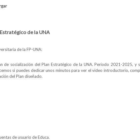
rgar
Periodo 2021
 Estratégico de la UNA
rsitaria de la FP-UNA:
n de socialización del Plan Estratégico de la UNA. Período 2021-2025, y s
os si puedes dedicar unos minutos para ver el video introductorio, comple
ación del Plan diseñado.
obre el Plan Estratégico de la UNA
uentas de usuario de Educa.