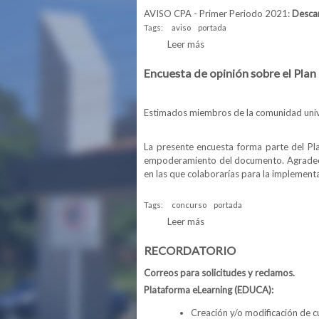
AVISO CPA - Primer Periodo 2021:
Desca
Tags:
aviso
portada
Leer más
sobre AVISO CPA - Primer 
Encuesta de opinión sobre el Plan
Estimados miembros de la comunidad unive
La presente encuesta forma parte del Pla
empoderamiento del documento. Agradecem
en las que colaborarías para la implement
Tags:
concurso
portada
Leer más
sobre Encuesta de opinión s
RECORDATORIO
Correos para solicitudes y reclamos.
Plataforma eLearning (EDUCA):
Creación y/o modificación de c