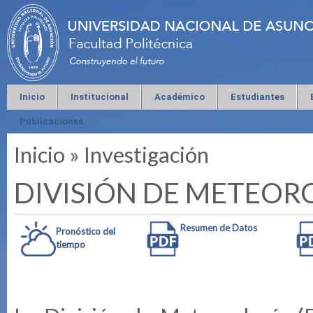
Inicio
Institucional
Académico
Estudiantes
Publicaciones
Inicio
»
Investigación
Se encuentra usted aquí
DIVISIÓN DE METEOR
Resumen de Datos
Pronóstico del
tiempo