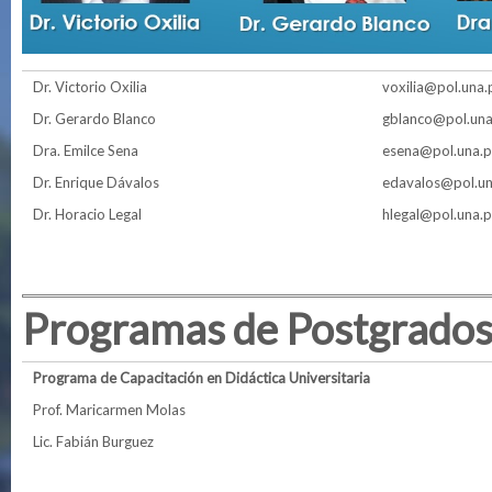
Dr. Victorio Oxilia
voxilia@pol.una.
Dr. Gerardo Blanco
gblanco@pol.una
Dra. Emilce Sena
esena@pol.una.
Dr. Enrique Dávalos
edavalos@pol.un
Dr. Horacio Legal
hlegal@pol.una.
Programas de Postgrado
Programa de Capacitación en Didáctica Universitaria
Prof. Maricarmen Molas
Lic. Fabián Burguez