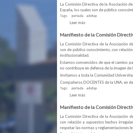
La Comisión Directiva de la Asociación de
España, los cuales son de público conocimi
Tags:
portada
adofap
Leer más
sobre Manifiesto de la Com
Manifiesto de la Comisión Direct
La Comisión Directiva de la Asociación d
son de público conocimiento, con relación
institucionalidad.
Estamos convencidos de que el camino para
no contribuye en defensa de la imagen de 
Invitamos a toda la Comunidad Universitari
Compañeros DOCENTES de la UNA, en defen
Tags:
portada
adofap
Leer más
sobre Manifiesto de la Com
Manifiesto de la Comisión Direct
La Comisión Directiva de la Asociación d
con relación a supuestos hechos irregula
respetar las normas y reglamentaciones leg