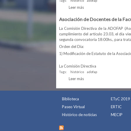
Tags:
histórico
adofap
Leer más
sobre Manifiesto de la Com
Asociación de Docentes de la Fac
La Comisión Directiva de la ADOFAP (Asoc
cumplimiento del artículo 23.03, el día vi
segunda convocatoria 18:00hs., para tratar
Orden del Día:
1) Modificación de Estatuto de la Asocia
La Comisión Directiva
Tags:
histórico
adofap
Leer más
sobre Asociación de Docent
Biblioteca
ETyC 2019
Paseo Virtual
ERTIC
Histórico de noticias
MECIP