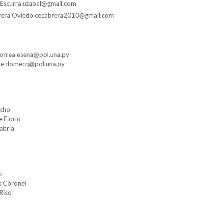
 Escurra
uzabal@gmail.com
rera Oviedo
cecabrera2010@gmail.com
Correa
esena@pol.una.py
te
domecq@pol.una.py
acho
e Fiorio
nabria
lo
s Coronel
 Riso