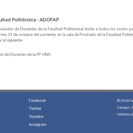
isión Directiva de la ADOFAP
ultad Politécnica - ADOFAP
iación de Docentes de la Facultad Politécnica) invita a todos los socios p
ernes 31 de octubre del corriente, en la sala de Postrado de la Facultad Polité
 el siguiente
ción de Docentes de la FP-UNA
es de la Facultad Politécnica - ADOFAP
Facebook
© 2016 Fac
Campus, S
Twitter
Teléfono 
Youtube
Instagram