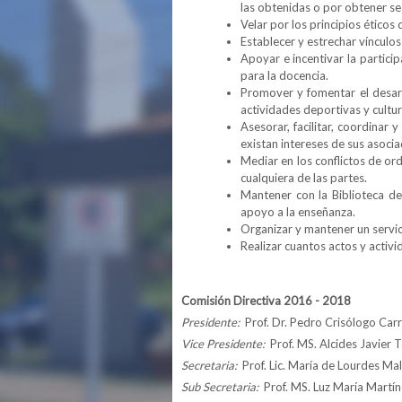
las obtenidas o por obtener se
Velar por los principios éticos
Establecer y estrechar vínculos
Apoyar e incentivar la particip
para la docencia.
Promover y fomentar el desarr
actividades deportivas y cultur
Asesorar, facilitar, coordinar
existan intereses de sus asoci
Mediar en los conflictos de or
cualquiera de las partes.
Mantener con la Biblioteca de
apoyo a la enseñanza.
Organizar y mantener un servic
Realizar cuantos actos y activi
Comisión Directiva 2016 - 2018
Presidente:
Prof. Dr. Pedro Crisólogo Ca
Vice Presidente:
Prof. MS. Alcides Javier 
Secretaria:
Prof. Lic. María de Lourdes 
Sub Secretaria:
Prof. MS. Luz María Martí