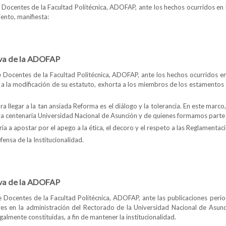
 Docentes de la Facultad Politécnica, ADOFAP, ante los hechos ocurridos en l
ento, manifiesta:
isión Directiva de la ADOFAP
iva de la ADOFAP
e Docentes de la Facultad Politécnica, ADOFAP, ante los hechos ocurridos e
 a la modificación de su estatuto, exhorta a los miembros de los estamento
 llegar a la tan ansiada Reforma es el diálogo y la tolerancia. En este marco
la centenaria Universidad Nacional de Asunción y de quienes formamos parte 
a a apostar por el apego a la ética, el decoro y el respeto a las Reglamentac
sa de la Institucionalidad.
isión Directiva de la ADOFAP
iva de la ADOFAP
e Docentes de la Facultad Politécnica, ADOFAP, ante las publicaciones perio
res en la administración del Rectorado de la Universidad Nacional de Asunc
almente constituidas, a fin de mantener la institucionalidad.