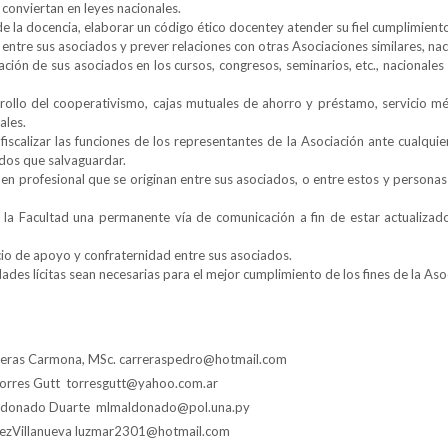
 conviertan en leyes nacionales.
 de la docencia, elaborar un código ético docentey atender su fiel cumplimient
 entre sus asociados y prever relaciones con otras Asociaciones similares, nac
ación de sus asociados en los cursos, congresos, seminarios, etc., nacionales
ollo del cooperativismo, cajas mutuales de ahorro y préstamo, servicio méd
ales.
 y fiscalizar las funciones de los representantes de la Asociación ante cualqu
ados que salvaguardar.
den profesional que se originan entre sus asociados, o entre estos y personas
 la Facultad una permanente vía de comunicación a fin de estar actualizad
io de apoyo y confraternidad entre sus asociados.
dades lícitas sean necesarias para el mejor cumplimiento de los fines de la Aso
rreras Carmona, MSc.
carreraspedro@hotmail.com
Torres Gutt
torresgutt@yahoo.com.ar
Maldonado Duarte
mlmaldonado@pol.una.py
nezVillanueva
luzmar2301@hotmail.com